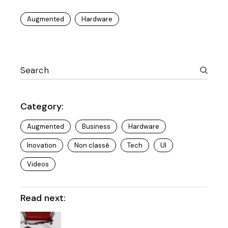
Augmented
Hardware
Category:
Augmented
Business
Hardware
Inovation
Non classé
Tech
UI
Videos
Read next: